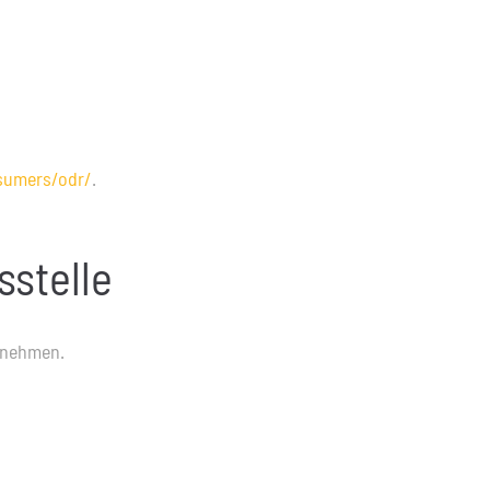
nsumers/odr/
.
­stelle
zunehmen.