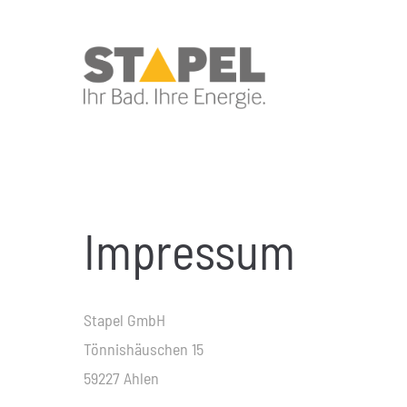
Login
Supp
Benutzername
Lorem i
24
Passwort
Impressum
We offer
Stapel GmbH
Anmelden
Mon - F
Tönnishäuschen 15
Register
|
Lost your password?
59227 Ahlen