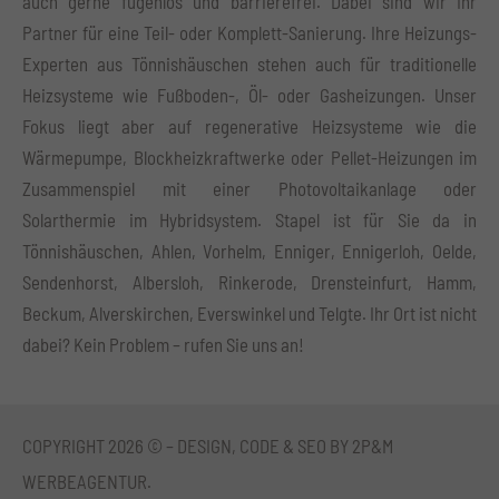
auch gerne fugenlos und barrierefrei. Dabei sind wir Ihr
Partner für eine Teil- oder Komplett-Sanierung. Ihre Heizungs-
Experten aus Tönnishäuschen stehen auch für traditionelle
Heizsysteme wie Fußboden-, Öl- oder Gasheizungen. Unser
Fokus liegt aber auf regenerative Heizsysteme wie die
Wärmepumpe, Blockheizkraftwerke oder Pellet-Heizungen im
Zusammenspiel mit einer Photovoltaikanlage oder
Solarthermie im Hybridsystem. Stapel ist für Sie da in
Tönnishäuschen, Ahlen, Vorhelm, Enniger, Ennigerloh, Oelde,
Sendenhorst, Albersloh, Rinkerode, Drensteinfurt, Hamm,
Beckum, Alverskirchen, Everswinkel und Telgte. Ihr Ort ist nicht
dabei? Kein Problem – rufen Sie uns an!
COPYRIGHT 2026 © – DESIGN, CODE & SEO BY
2P&M
WERBEAGENTUR.