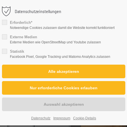
Datenschutzeinstellungen
ort
Get in touch
Erforderlich*
PRODUKTE
DAS SIND WIR
J
Notwendige Cookies zulassen damit die Website korrekt funktioniert
Externe Medien
psum dolor sit amet:
Cybersteel Inc.
Externe Medien wie OpenStreetMap und Youtube zulassen
376-293 City Road, Suite 600
Statistik
San Francisco, CA 94102
Facebook Pixel, Google Tracking und Matomo Analytics zulassen
h
/ 365days
Have any questions?
+44 1234 567 890
Drop us a line
 support for our customers
info@yourdomain.com
ri 8:00am - 5:00pm
(GMT +1)
Datenschutz
Impressum
Cookie-Details