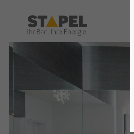
Login
Supp
Benutzername
Lorem i
24
Passwort
We offer
Anmelden
Mon - F
Register
|
Lost your password?