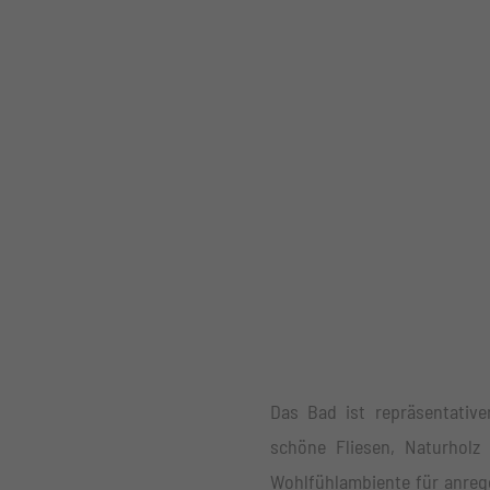
Das Bad ist repräsentative
schöne Fliesen, Naturhol
Wohlfühlambiente für anreg