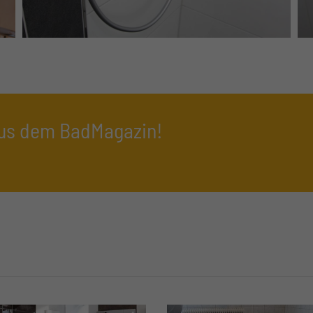
 aus dem BadMagazin!