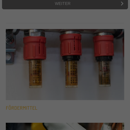
+44 1234 567 890
Drop us a line
info@yourdomain.com
About us
Lorem ipsum dolor sit amet, consectetuer adipiscing
elit.
Aenean commodo ligula eget dolor. Aenean massa.
Cum sociis natoque penatibus et magnis dis parturient
montes, nascetur ridiculus mus. Donec quam felis,
ultricies nec.
FÖRDERMITTEL