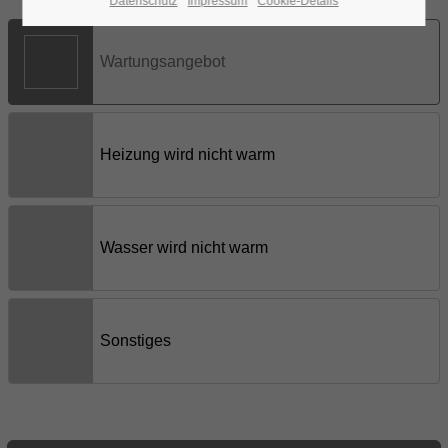
Datenschutz
Impressum
Cookie-Details
24h
/ 365days
We offer support for our customers
Mon - Fri 8:00am - 5:00pm
(GMT +1)
Get in touch
Cybersteel Inc.
376-293 City Road, Suite 600
San Francisco, CA 94102
Have any questions?