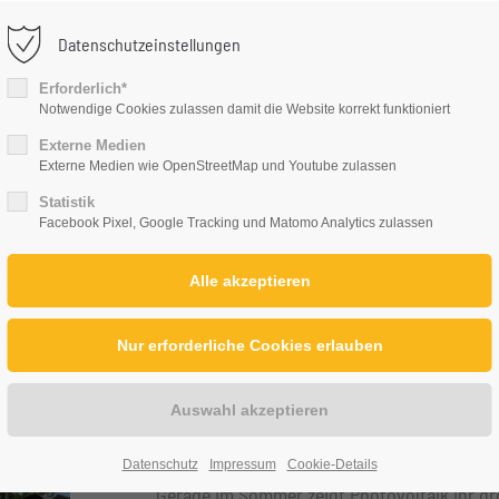
Datenschutzeinstellungen
ort
Get in touch
Erforderlich*
PRODUKTE
DAS SIND WIR
J
Notwendige Cookies zulassen damit die Website korrekt funktioniert
Externe Medien
psum dolor sit amet:
Cybersteel Inc.
Externe Medien wie OpenStreetMap und Youtube zulassen
376-293 City Road, Suite 600
Statistik
San Francisco, CA 94102
Facebook Pixel, Google Tracking und Matomo Analytics zulassen
h
/ 365days
Have any questions?
+44 1234 567 890
Drop us a line
 support for our customers
info@yourdomain.com
ri 8:00am - 5:00pm
(GMT +1)
Sonnenstrom nutzen, wenn di
Datenschutz
Impressum
Cookie-Details
Gerade im Sommer zeigt Photovoltaik ihr gro