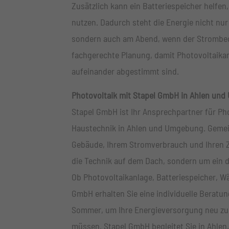
Zusätzlich kann ein Batteriespeicher helfe
nutzen. Dadurch steht die Energie nicht n
sondern auch am Abend, wenn der Strombedar
fachgerechte Planung, damit Photovoltaikan
aufeinander abgestimmt sind.
Photovoltaik mit Stapel GmbH in Ahlen un
Stapel GmbH ist Ihr Ansprechpartner für P
Haustechnik in Ahlen und Umgebung. Gemei
Gebäude, Ihrem Stromverbrauch und Ihren Z
die Technik auf dem Dach, sondern um ein 
Ob Photovoltaikanlage, Batteriespeicher, W
GmbH erhalten Sie eine individuelle Berat
Sommer, um Ihre Energieversorgung neu zu 
müssen. Stapel GmbH begleitet Sie in Ahlen