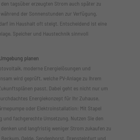
n, den tagsüber erzeugten Strom auch später zu
ur während der Sonnenstunden zur Verfügung,
f im Haushalt oft steigt. Entscheidend ist eine
lage, Speicher und Haustechnik sinnvoll
d Umgebung planen
hotovoltaik, moderne Energielösungen und
nsam wird geprüft, welche PV-Anlage zu Ihrem
ukunftsplänen passt. Dabei geht es nicht nur um
durchdachtes Energiekonzept für Ihr Zuhause.
ärmepumpe oder Elektroinstallation: Mit Stapel
ung und fachgerechte Umsetzung. Nutzen Sie den
denken und langfristig weniger Strom zukaufen zu
, Beckum, Oelde, Sendenhorst, Drensteinfurt und