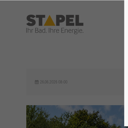
Login
Supp
Benutzername
Lorem i
24
Passwort
26.06.2026 08:00
We offer
Anmelden
Mon - F
Register
|
Lost your password?