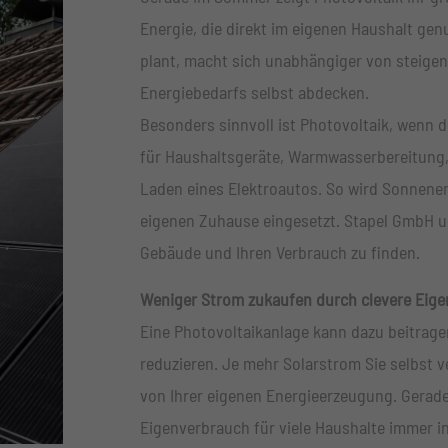
Energie, die direkt im eigenen Haushalt ge
plant, macht sich unabhängiger von steige
Energiebedarfs selbst abdecken.
Besonders sinnvoll ist Photovoltaik, wenn d
für Haushaltsgeräte, Warmwasserbereitung
Laden eines Elektroautos. So wird Sonnenen
eigenen Zuhause eingesetzt. Stapel GmbH un
Gebäude und Ihren Verbrauch zu finden.
Weniger Strom zukaufen durch clevere Eig
Eine Photovoltaikanlage kann dazu beitrag
reduzieren. Je mehr Solarstrom Sie selbst ve
von Ihrer eigenen Energieerzeugung. Gerade
Eigenverbrauch für viele Haushalte immer i